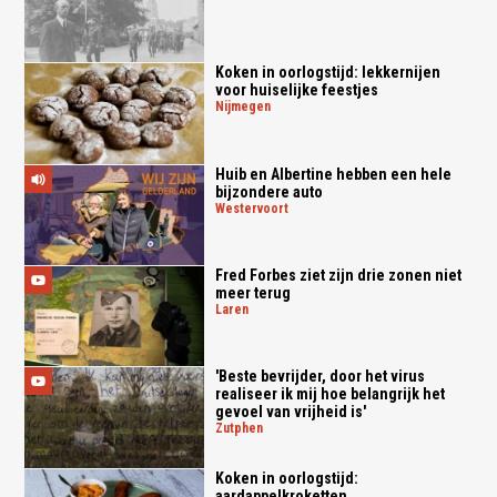
Koken in oorlogstijd: lekkernijen
voor huiselijke feestjes
nijmegen
Huib en Albertine hebben een hele
bijzondere auto
westervoort
Fred Forbes ziet zijn drie zonen niet
meer terug
laren
'Beste bevrijder, door het virus
realiseer ik mij hoe belangrijk het
gevoel van vrijheid is'
zutphen
Koken in oorlogstijd:
aardappelkroketten