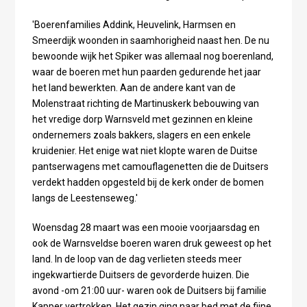
'Boerenfamilies Addink, Heuvelink, Harmsen en
Smeerdijk woonden in saamhorigheid naast hen. De nu
bewoonde wijk het Spiker was allemaal nog boerenland,
waar de boeren met hun paarden gedurende het jaar
het land bewerkten. Aan de andere kant van de
Molenstraat richting de Martinuskerk bebouwing van
het vredige dorp Warnsveld met gezinnen en kleine
ondernemers zoals bakkers, slagers en een enkele
kruidenier. Het enige wat niet klopte waren de Duitse
pantserwagens met camouflagenetten die de Duitsers
verdekt hadden opgesteld bij de kerk onder de bomen
langs de Leestenseweg.'
Woensdag 28 maart was een mooie voorjaarsdag en
ook de Warnsveldse boeren waren druk geweest op het
land. In de loop van de dag verlieten steeds meer
ingekwartierde Duitsers de gevorderde huizen. Die
avond -om 21:00 uur- waren ook de Duitsers bij familie
Kapper vertrokken. Het gezin ging naar bed met de fijne