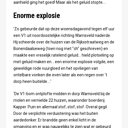
aanhield ging het goed! Maar als het geluid stopte….
Enorme explosie
'Zo gebeurde dat op deze woensdagavond tegen elf uur
een V1 uit noordoostelijke richting Warnsveld naderde.
Hij scheerde over de huizen van de Rijksstraatweg en de
Bonendaalseweg (toen nog met "ch" geschreven) en
maakte een vreselijk ratelend geluid… hield plotseling op
met geluid maken en… een enorme explosie volgde, een
geweldige rode vuurgloed en het opvliegen van
ontelbare vonken die even later als een regen over 't
dorp heen buitelde….'
'De V1-bom ontplofte midden in dorp Warnsveld bij de
molen en vernielde 22 huizen, waaronder boerderij
Kapper. Puin en allemaal stof, stof, stof. Overal gegil.
Door de verplichte verduistering was het buiten
aardedonker. Er brandde geen enkel licht in de
omgeving en er was nauwelijks te zien wat er gebeurd