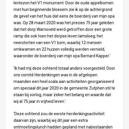
lentezon het V1 monument. Door de oude appelbomen
met hun beginnende bloesem zie ik op de achtergrond
de gevel van het huis dat eens de boerderij van mijn opa
was. Op 28 maart 2020 was het precies 75 jaar geleden
dat het dorp Warnsveld werd getroffen door een grote
ramp die ook toen het dorpse leven lamsloeg; het
neerstorten van een V1 bom, waarbij 12 mensen
omkwamen en 22 huizen volledig werden vernield,
waaronder de boerderij van mijn opa Bernard Kapper.'
'Ik had mij deze ochtend totaal anders voorgesteld. Door
ons comité Herdenkingen was in de afgelopen
maanden een heel scala aan activiteiten georganiseerd
om speciaal dit jaar 2020 in de gemeente Zutphen stil te
staan bij oorlog, maar zeker het belang en waarde dat
wij al 75 jaar in vrijheid leven.'
'Deze ochtend zou de eerste herdenkingsactiviteit
daarvan zijn, waarbij wij dit jaar een extra
ontmoetingslunch hadden gepland met nabestaanden