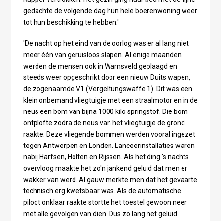
gedachte de volgende dag hun hele boerenwoning weer
tot hun beschikking te hebben.'
'De nacht op het eind van de oorlog was er al lang niet
meer één van geruisloos slapen. Al enige maanden
werden de mensen ook in Warnsveld geplaagd en
steeds weer opgeschrikt door een nieuw Duits wapen,
de zogenaamde V1 (Vergeltungswaffe 1). Dit was een
klein onbemand vliegtuigje met een straalmotor en in de
neus een bom van bijna 1000 kilo springstof. Die bom
ontplofte zodra de neus van het vliegtuigje de grond
raakte. Deze vliegende bommen werden vooral ingezet
tegen Antwerpen en Londen. Lanceerinstallaties waren
nabij Harfsen, Holten en Rijssen. Als het ding 's nachts
overvloog maakte het zo'n jankend geluid dat men er
wakker van werd. Al gauw merkte men dat het gevaarte
technisch erg kwetsbaar was. Als de automatische
piloot onklaar raakte stortte het toestel gewoon neer
met alle gevolgen van dien. Dus zo lang het geluid