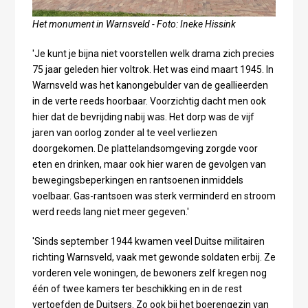
Het monument in Warnsveld - Foto: Ineke Hissink
'Je kunt je bijna niet voorstellen welk drama zich precies
75 jaar geleden hier voltrok. Het was eind maart 1945. In
Warnsveld was het kanongebulder van de geallieerden
in de verte reeds hoorbaar. Voorzichtig dacht men ook
hier dat de bevrijding nabij was. Het dorp was de vijf
jaren van oorlog zonder al te veel verliezen
doorgekomen. De plattelandsomgeving zorgde voor
eten en drinken, maar ook hier waren de gevolgen van
bewegingsbeperkingen en rantsoenen inmiddels
voelbaar. Gas-rantsoen was sterk verminderd en stroom
werd reeds lang niet meer gegeven.'
'Sinds september 1944 kwamen veel Duitse militairen
richting Warnsveld, vaak met gewonde soldaten erbij. Ze
vorderen vele woningen, de bewoners zelf kregen nog
één of twee kamers ter beschikking en in de rest
vertoefden de Duitsers. Zo ook bij het boerengezin van