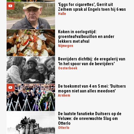
'Eggs for cigarettes', Gerrit uit
Zelhem sprak al Engels toen hij 6 was
halle
Koken in oorlogstijd:
groenteafvalbouillon en ander
lekkers met afval
nijmegen
Bevrijders dichtbij: de eregalerij van
'In het spoor van de bevrijders'
oosterbeek
De toekomst van 4 en 5 mei: 'Duitsers
mogen niet aan alles meedoen'
arnhem
De laatste fanatieke Duitsers op de
Veluwe: de onverwachte Slag om
Otterlo
otterlo