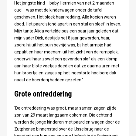
Het jongste kind – baby Hermien van net 2 maanden
oud – was met de kinderwagen onder de tafel
geschoven. Het bleek haar redding. Alle koeien waren
dood. Het paard stond apart in een stal en bleef in leven.
Mijn tante Alida vertelde pas een paar jaar geleden dat
mijn vader Dick, destijds net 8 jaar geworden, haar,
zodra hij uit het puin bevrijd was, bij het armpje had
gepakt en haar meenam uit het zicht van de rampplek,
onderwijl haar zowel een gevonden slof als een klomp
aan haar blote voetjes deed en dat ze daarna uren met
hun broertje en zusjes op het ingestorte hooiberg dak
naast de boerderij hadden gezeten.'
Grote ontreddering
'De ontreddering was groot, maar samen zagen zij de
zon van 29 maart langzaam opkomen. Die ochtend
werden de jonge kinderen met paard en wagen door de
Zutphense binnenstad over de IJsselbrug naar de