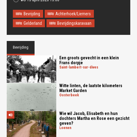
Bevrijding
Achterhoek/Liemers
Gelderland
Bevrijdingskaravaan
Oops! Something went
wrong.
Bevrijding
This page didn't load Google Maps correctly. See the
JavaScript console for technical details.
Een groots gevecht in een klein
Frans dorpje
saint-lambert-sur-dives
Witte linten, de laatste kilometers
Market Garden
oosterbeek
Wie wil Jacob, Elisabeth en hun
dochters Martha en Rose een gezicht
geven?
loenen