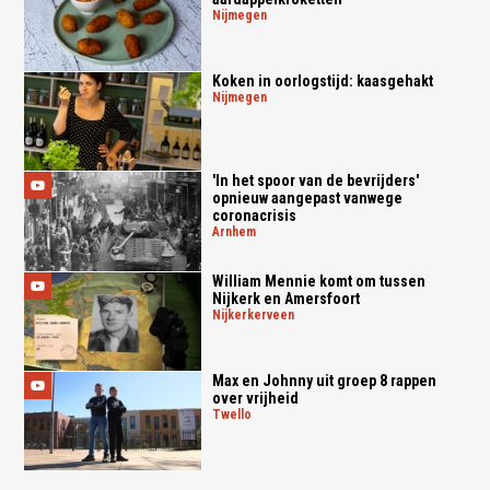
nijmegen
Koken in oorlogstijd: kaasgehakt
nijmegen
'In het spoor van de bevrijders'
opnieuw aangepast vanwege
coronacrisis
arnhem
William Mennie komt om tussen
Nijkerk en Amersfoort
nijkerkerveen
Max en Johnny uit groep 8 rappen
over vrijheid
twello