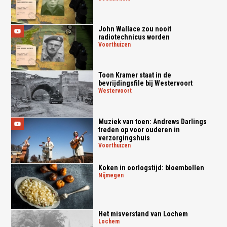
John Wallace zou nooit
radiotechnicus worden
voorthuizen
Toon Kramer staat in de
bevrijdingsfile bij Westervoort
westervoort
Muziek van toen: Andrews Darlings
treden op voor ouderen in
verzorgingshuis
voorthuizen
Koken in oorlogstijd: bloembollen
nijmegen
Het misverstand van Lochem
lochem