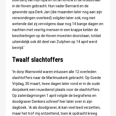
boerderij van hun opa en oma Hofenk in de Kruisstraat
in de Hoven gebracht. Hun vader Bernard en de
gewonde opa Derk Jan (die maanden later nog aan zijn
verwondingen overleed) volgden later ook; nog niet
wetende dat zij vervolgens daar nog 14 bange dagen en
nachten met veertig mensen in een krappe kelder de
beschietingen op de Hoven moesten doorstaan, totdat
uiteindelijk ook dit deel van Zutphen op 14 april werd
bevrijd.'
Twaalf slachtoffers
'In dorp Warnsveld waren intussen alle 12 overleden
slachtoffers naar de Martinuskerk gebracht. Op Goede
Vrijdag, 30 maart, twee dagen later vond er in de oude
dorpskerk een rouwdienst plaats voor de slachtoffers.
Op zaterdagmorgen 1 april volgde de begrafenis en
doodgraver Denkers schreef hier later over in zijn
dagboek...'ik als doodgraver, ik kan veel leed verzetten,
maar het trof mij ontzettend, toen ik opdracht kreeg