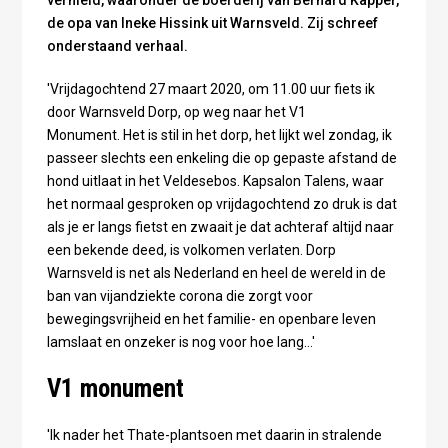
vernield, waaronder de boerderij van Bernard Kapper,
de opa van Ineke Hissink uit Warnsveld. Zij schreef
onderstaand verhaal.
'Vrijdagochtend 27 maart 2020, om 11.00 uur fiets ik
door Warnsveld Dorp, op weg naar het V1
Monument. Het is stil in het dorp, het lijkt wel zondag, ik
passeer slechts een enkeling die op gepaste afstand de
hond uitlaat in het Veldesebos. Kapsalon Talens, waar
het normaal gesproken op vrijdagochtend zo druk is dat
als je er langs fietst en zwaait je dat achteraf altijd naar
een bekende deed, is volkomen verlaten. Dorp
Warnsveld is net als Nederland en heel de wereld in de
ban van vijandziekte corona die zorgt voor
bewegingsvrijheid en het familie- en openbare leven
lamslaat en onzeker is nog voor hoe lang…'
V1 monument
'Ik nader het Thate-plantsoen met daarin in stralende