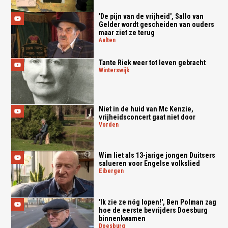
'De pijn van de vrijheid', Sallo van
Gelder wordt gescheiden van ouders
maar ziet ze terug
aalten
Tante Riek weer tot leven gebracht
winterswijk
Niet in de huid van Mc Kenzie,
vrijheidsconcert gaat niet door
vorden
Wim liet als 13-jarige jongen Duitsers
salueren voor Engelse volkslied
eibergen
'Ik zie ze nóg lopen!', Ben Polman zag
hoe de eerste bevrijders Doesburg
binnenkwamen
doesburg