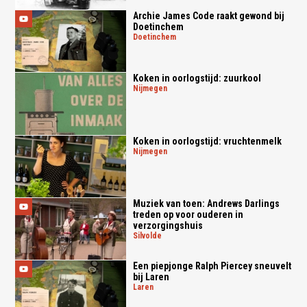
Archie James Code raakt gewond bij
Doetinchem
doetinchem
Koken in oorlogstijd: zuurkool
nijmegen
Koken in oorlogstijd: vruchtenmelk
nijmegen
Muziek van toen: Andrews Darlings
treden op voor ouderen in
verzorgingshuis
silvolde
Een piepjonge Ralph Piercey sneuvelt
bij Laren
laren