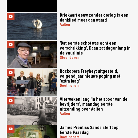
Driekwart eeuw zonder oorlog is een
danklied meer dan waard
aalten
'Dat eerste schot was echt een
verschrikking', Daan zat dagenlang in
de vuurlinie
steenderen
Rockopera Freyheyt uitgesteld,
volgend jaar nieuwe poging met
'extra laag'
doetinchem
Vier weken lang 'In het spoor van de
bevrijders', maandag eerste
uitzending over Aalten
aalten
James Prentiss Sands sterft op
Eerste Paasdag
doetinchem