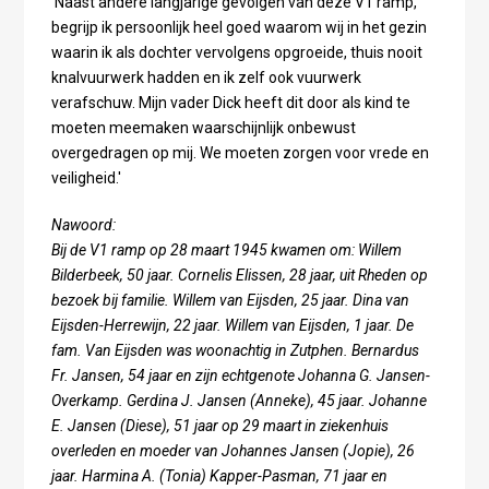
'Naast andere langjarige gevolgen van deze V1 ramp,
begrijp ik persoonlijk heel goed waarom wij in het gezin
waarin ik als dochter vervolgens opgroeide, thuis nooit
knalvuurwerk hadden en ik zelf ook vuurwerk
verafschuw. Mijn vader Dick heeft dit door als kind te
moeten meemaken waarschijnlijk onbewust
overgedragen op mij. We moeten zorgen voor vrede en
veiligheid.'
Nawoord:
Bij de V1 ramp op 28 maart 1945 kwamen om: Willem
Bilderbeek, 50 jaar. Cornelis Elissen, 28 jaar, uit Rheden op
bezoek bij familie. Willem van Eijsden, 25 jaar. Dina van
Eijsden-Herrewijn, 22 jaar. Willem van Eijsden, 1 jaar. De
fam. Van Eijsden was woonachtig in Zutphen. Bernardus
Fr. Jansen, 54 jaar en zijn echtgenote Johanna G. Jansen-
Overkamp. Gerdina J. Jansen (Anneke), 45 jaar. Johanne
E. Jansen (Diese), 51 jaar op 29 maart in ziekenhuis
overleden en moeder van Johannes Jansen (Jopie), 26
jaar. Harmina A. (Tonia) Kapper-Pasman, 71 jaar en