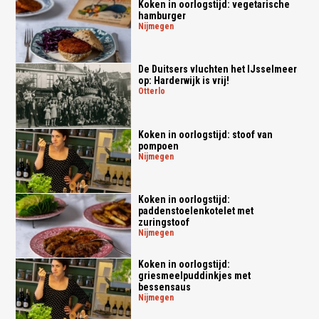
Koken in oorlogstijd: vegetarische
hamburger
nijmegen
De Duitsers vluchten het IJsselmeer
op: Harderwijk is vrij!
otterlo
Koken in oorlogstijd: stoof van
pompoen
nijmegen
Koken in oorlogstijd:
paddenstoelenkotelet met
zuringstoof
nijmegen
Koken in oorlogstijd:
griesmeelpuddinkjes met
bessensaus
nijmegen