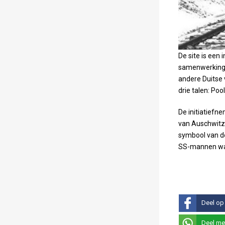
De site is een 
samenwerking m
andere Duitse 
drie talen: Poo
De initiatiefn
van Auschwitz 
symbool van de
SS-mannen wa
Deel op
Deel me