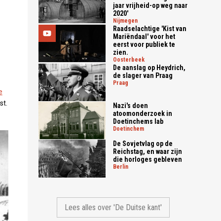
jaar vrijheid-op weg naar
2020'
nijmegen
Raadselachtige 'Kist van
Mariëndaal' voor het
eerst voor publiek te
zien.
oosterbeek
De aanslag op Heydrich,
de slager van Praag
praag
e
st.
Nazi's doen
atoomonderzoek in
Doetinchems lab
doetinchem
De Sovjetvlag op de
Reichstag, en waar zijn
die horloges gebleven
berlin
Lees alles over 'De Duitse kant'