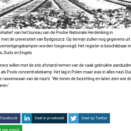
initiatief van het bureau van de Poolse Nationale Herdenking in
et de universiteit van Bydgoszcz. Op termijn zullen nog gegevens uit
vernietigingskampen worden toegevoegd. Het register is beschikbaar in
ls, Duits en Engels.
emers willen met de site afstand nemen van de vaak gebruikte aanduidi
als Pools concentratiekamp. Het lag in Polen maar was in alles nazi-Dui
 rassenwaan van de nazi's 'We tonen de bezetting en laten zien wie di
ren.'
 Facebook
Deel in je netwerk
Deel op Twitter
t een vriend