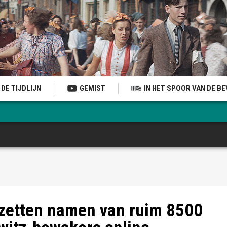
DE TIJDLIJN
GEMIST
IN HET SPOOR VAN DE B
e beruchtste naam die is verbonden aan Auschwitz - screenshot
zetten namen van ruim 8500