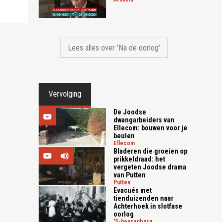
Lees alles over 'Na de oorlog'
Vervolging
De Joodse
dwangarbeiders van
Ellecom: bouwen voor je
beulen
ellecom
Bladeren die groeien op
prikkeldraad: het
vergeten Joodse drama
van Putten
putten
Evacués met
tienduizenden naar
Achterhoek in slotfase
oorlog
's-heerenberg