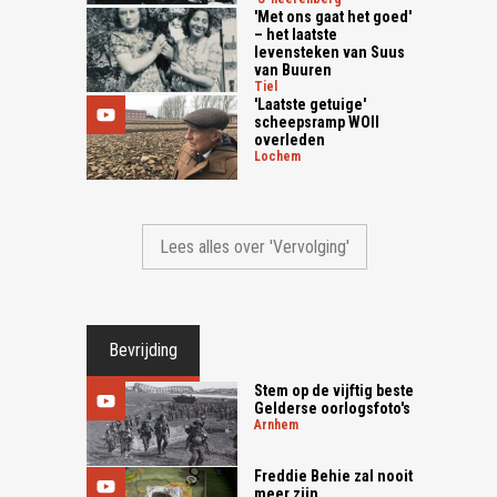
'Met ons gaat het goed'
– het laatste
levensteken van Suus
van Buuren
tiel
'Laatste getuige'
scheepsramp WOII
overleden
lochem
Lees alles over 'Vervolging'
Bevrijding
Stem op de vijftig beste
Gelderse oorlogsfoto's
arnhem
Freddie Behie zal nooit
meer zijn