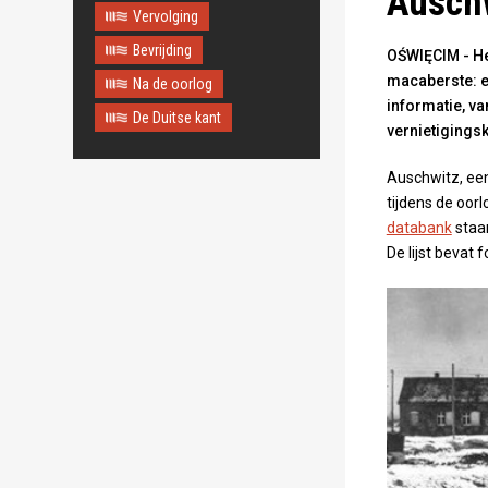
Auschw
Vervolging
Bevrijding
OŚWIĘCIM - Het
macaberste: e
Na de oorlog
informatie, va
De Duitse kant
vernietigings
Auschwitz, ee
tijdens de oor
databank
staa
De lijst bevat 