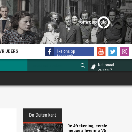
EVRIJDERS
like ons op
facebook
Nationaal
zoeken?
De Duitse kant
De Afrekening, eerste
nieuwe aflevering '75