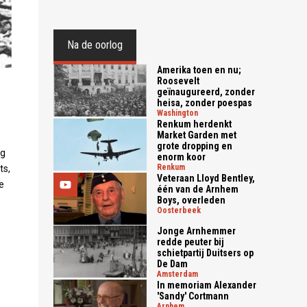
Na de oorlog
Amerika toen en nu;
Roosevelt
geïnaugureerd, zonder
heisa, zonder poespas
washington
Renkum herdenkt
Market Garden met
grote dropping en
ng
enorm koor
renkum
ts,
Veteraan Lloyd Bentley,
e
één van de Arnhem
Boys, overleden
oosterbeek
Jonge Arnhemmer
redde peuter bij
schietpartij Duitsers op
De Dam
amsterdam
In memoriam Alexander
'Sandy' Cortmann
arnhem