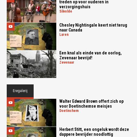
treden op voor ouderen in
verzorgingshuis
silvolde
Chesley Nightingale keert niet terug
naar Canada
laren
Een knal als einde van de oorlog,
Zevenaar bevrijd!
zevenaar
Eregalerij
Walter Edward Brown offert zich op
voor Doetinchemse meisjes
doetinchem
Herbert Stitt, een ongeluk wordt deze
dappere bevrijder noodlottig