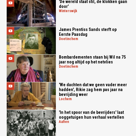
'De wereld staat stil, de klokken gaan
door'
winterswijk
James Prentiss Sands sterft op
Eerste Paasdag
doetinchem
Bombardementen staan bij Wil na 75
jaar nog altijd op het netvlies
doetinchem
'We dachten dat we geen vader meer
hadden', Rikie zag hem pas jaar na
bevrijding weer
lochem
'In het spoor van de bevrijders' laat
ooggetuigen hun verhaal vertellen
aalten