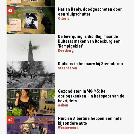
Harlan Keely, doodgeschoten door
een sluipschutter
otterlo
De bevrijding is dichtbij, maar de
Duitsers maken van Doesburg een
'Kampfgebiet'
doesburg
Duitsers in het nauw bij Steenderen
steenderen
Gezond eten in '40-'45: De
oorlogskeuken - In het spoor van de
bevrijders
aalten
Huib en Albertine hebben een hele
bijzondere auto
westervoort