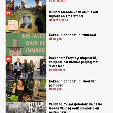
voorthuizen
William Mennie komt om tussen
Nijkerk en Amersfoort
nijkerkerveen
Koken in oorlogstijd: zuurkool
nijmegen
Rockopera Freyheyt uitgesteld,
volgend jaar nieuwe poging met
'extra laag'
doetinchem
Koken in oorlogstijd: stoof van
pompoen
nijmegen
Vandaag 75 jaar geleden: De beste
Goede Vrijdag ooit! Dinxperlo en
Aalten bevrijd