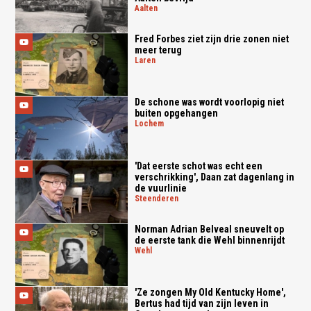
aalten
Fred Forbes ziet zijn drie zonen niet
meer terug
laren
De schone was wordt voorlopig niet
buiten opgehangen
lochem
'Dat eerste schot was echt een
verschrikking', Daan zat dagenlang in
de vuurlinie
steenderen
Norman Adrian Belveal sneuvelt op
de eerste tank die Wehl binnenrijdt
wehl
'Ze zongen My Old Kentucky Home',
Bertus had tijd van zijn leven in