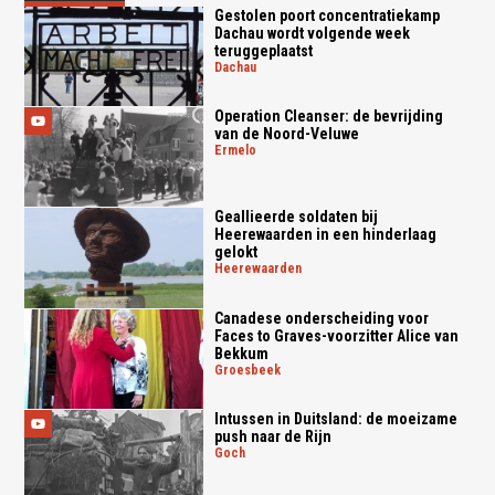
Gestolen poort concentratiekamp
Dachau wordt volgende week
teruggeplaatst
dachau
Operation Cleanser: de bevrijding
van de Noord-Veluwe
ermelo
Geallieerde soldaten bij
Heerewaarden in een hinderlaag
gelokt
heerewaarden
Canadese onderscheiding voor
Faces to Graves-voorzitter Alice van
Bekkum
groesbeek
Intussen in Duitsland: de moeizame
push naar de Rijn
goch