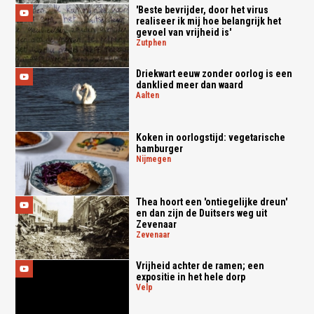
'Beste bevrijder, door het virus
realiseer ik mij hoe belangrijk het
gevoel van vrijheid is'
zutphen
Driekwart eeuw zonder oorlog is een
danklied meer dan waard
aalten
Koken in oorlogstijd: vegetarische
hamburger
nijmegen
Thea hoort een 'ontiegelijke dreun'
en dan zijn de Duitsers weg uit
Zevenaar
zevenaar
Vrijheid achter de ramen; een
expositie in het hele dorp
velp