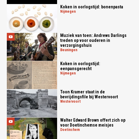
Koken in oorlogstijd: bonenpasta
nijmegen
Muziek van toen: Andrews Darlings
treden op voor ouderen in
verzorgingshuis
beuningen
Koken in oorlogstijd:
eenpansgerecht
nijmegen
Toon Kramer staat in de
bevrijdingsfile bij Westervoort
westervoort
Walter Edward Brown offert zich op
voor Doetinchemse meisjes
doetinchem