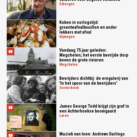
eibergen
Koken in oorlogstijd:
groenteafvalbouillon en ander
lekkers met afval
nijmegen
Vandaag 75 jaar geleden:
Megchelen; het eerste bevrijde dorp
boven de grote rivieren
megchelen
Bevrijders dichtbij: de eregalerij van
'In het spoor van de bevrijders'
oosterbeek
James George Todd krijgt zijn graf in
een Achterhoekse boomgaard
laren
Muziek van toen: Andrews Darlings