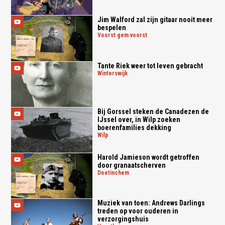
Jim Walford zal zijn gitaar nooit meer
bespelen
voorst gem voorst
Tante Riek weer tot leven gebracht
winterswijk
Bij Gorssel steken de Canadezen de
IJssel over, in Wilp zoeken
boerenfamilies dekking
wilp
Harold Jamieson wordt getroffen
door granaatscherven
doetinchem
Muziek van toen: Andrews Darlings
treden op voor ouderen in
verzorgingshuis