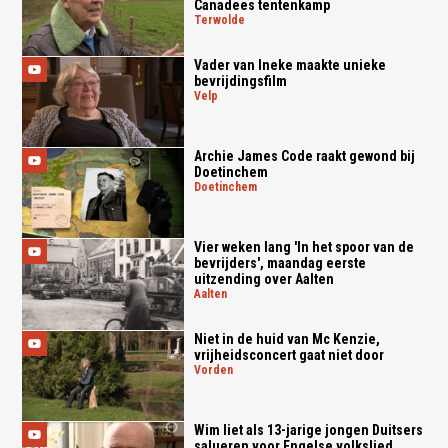
Canadees tentenkamp
terwolde
Vader van Ineke maakte unieke
bevrijdingsfilm
velp
Archie James Code raakt gewond bij
Doetinchem
doetinchem
Vier weken lang 'In het spoor van de
bevrijders', maandag eerste
uitzending over Aalten
aalten
Niet in de huid van Mc Kenzie,
vrijheidsconcert gaat niet door
vorden
Wim liet als 13-jarige jongen Duitsers
salueren voor Engelse volkslied