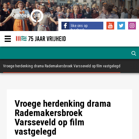
like ons op
facebook
Vroege herdenking drama Rademakersbroek Varsseveld op film vastgelegd
Deelnemers aan de herdenking in 1949
Deelnemers aan de herdenking in 1949
Vroege herdenking drama
Rademakersbroek
Varsseveld op film
vastgelegd