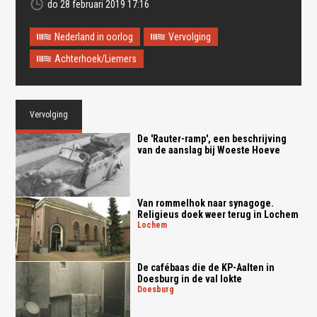
do 28 februari 2019 17:16
Nederland in oorlog
Vervolging
Achterhoek/Liemers
Vervolging
De 'Rauter-ramp', een beschrijving
van de aanslag bij Woeste Hoeve
Van rommelhok naar synagoge.
Religieus doek weer terug in Lochem
lochem
De cafébaas die de KP-Aalten in
Doesburg in de val lokte
doesburg