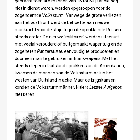
gebracht toen alle mannen van 16 tot 60 jaar die nog
niet in dienst waren, werden opgeroepen voor de
zogenoemde
Volkssturm.
Vanwege de grote verliezen
aan het oostfront werd de behoefte aan nieuwe
mankracht voor de strijd tegen de oprukkende Russen
steeds groter. De nieuwe 'militairen' werden uitgerust
met veelal verouderd of buitgemaakt wapentuig en de
zogeheten
Panzerfäuste,
eenvoudig te produceren en
door een man te gebruiken antitankwapens, Met het
steeds dieper in Duitsland oprukken van de Amerikanen,
kwamen de mannen van de Volkssturm ook in het
westen van Duitsland in actie. Maar de krijgskansen
konden de Volkssturmmänner, Hitlers
Letztes Aufgebot
,
niet keren.