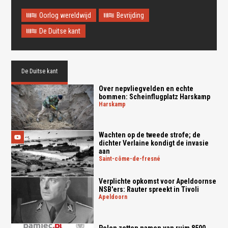
Oorlog wereldwijd
Bevrijding
De Duitse kant
De Duitse kant
Over nepvliegvelden en echte
bommen: Scheinflugplatz Harskamp
harskamp
Wachten op de tweede strofe; de
dichter Verlaine kondigt de invasie
aan
saint-côme-de-fresné
Verplichte opkomst voor Apeldoornse
NSB'ers: Rauter spreekt in Tivoli
apeldoorn
Polen zetten namen van ruim 8500