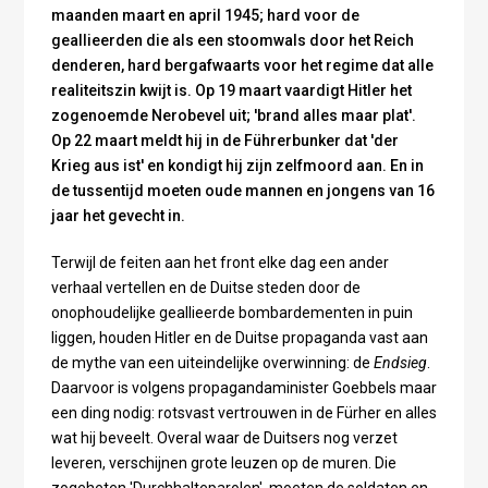
maanden maart en april 1945; hard voor de
geallieerden die als een stoomwals door het Reich
denderen, hard bergafwaarts voor het regime dat alle
realiteitszin kwijt is. Op 19 maart vaardigt Hitler het
zogenoemde Nerobevel uit; 'brand alles maar plat'.
Op 22 maart meldt hij in de Führerbunker dat 'der
Krieg aus ist' en kondigt hij zijn zelfmoord aan. En in
de tussentijd moeten oude mannen en jongens van 16
jaar het gevecht in.
Terwijl de feiten aan het front elke dag een ander
verhaal vertellen en de Duitse steden door de
onophoudelijke geallieerde bombardementen in puin
liggen, houden Hitler en de Duitse propaganda vast aan
de mythe van een uiteindelijke overwinning: de
Endsieg
.
Daarvoor is volgens propagandaminister Goebbels maar
een ding nodig: rotsvast vertrouwen in de Fürher en alles
wat hij beveelt. Overal waar de Duitsers nog verzet
leveren, verschijnen grote leuzen op de muren. Die