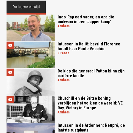
Oorlog wereldwijd
Indo-Rap eert vader, en opa die
omkwam in een 'Jappenkamp'
arnhem
Intussen in Italië: bevrijd Florence
houdt haar Ponte Vecchio
firenze
De klap die generaal Patton bijna zijn
carièrre kostte
arnhem
Churchill en de Britse koning
verblijden het volk en de wereld: VE
Day, Victory in Europe
arnhem
Intussen in de Ardennen: Neupré, de
laatste rustplaats