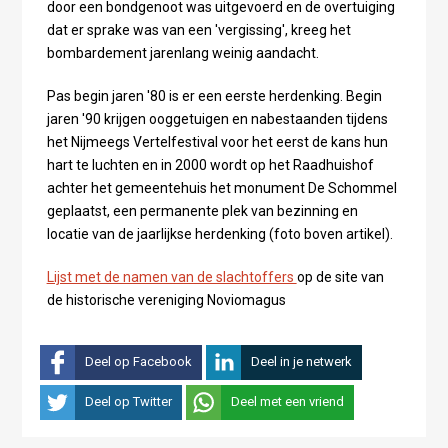
door een bondgenoot was uitgevoerd en de overtuiging
dat er sprake was van een 'vergissing', kreeg het
bombardement jarenlang weinig aandacht.
Pas begin jaren '80 is er een eerste herdenking. Begin
jaren '90 krijgen ooggetuigen en nabestaanden tijdens
het Nijmeegs Vertelfestival voor het eerst de kans hun
hart te luchten en in 2000 wordt op het Raadhuishof
achter het gemeentehuis het monument De Schommel
geplaatst, een permanente plek van bezinning en
locatie van de jaarlijkse herdenking (foto boven artikel).
Lijst met de namen van de slachtoffers
op de site van
de historische vereniging Noviomagus
Deel op Facebook
Deel in je netwerk
Deel op Twitter
Deel met een vriend