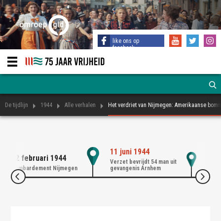
like ons op
facebook
De tijdlijn
1944
Alle verhalen
Het verdriet van Nijmegen: Amerikaanse bom
11 juni 1944
22 februari 1944
17 
Verzet bevrijdt 54 man uit
Bombardement Nijmegen
gevangenis Arnhem
Oper
Herdenking bij monument De Schommel - Omroep
Gelderland