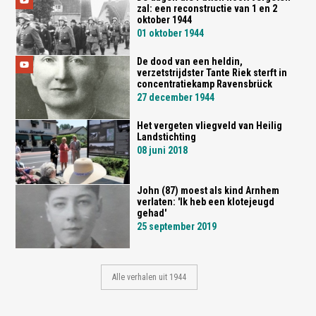
zal: een reconstructie van 1 en 2
oktober 1944
01 oktober 1944
De dood van een heldin,
verzetstrijdster Tante Riek sterft in
concentratiekamp Ravensbrück
27 december 1944
Het vergeten vliegveld van Heilig
Landstichting
08 juni 2018
John (87) moest als kind Arnhem
verlaten: 'Ik heb een klotejeugd
gehad'
25 september 2019
Alle verhalen uit 1944