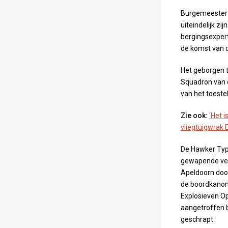
Burgemeester S
uiteindelijk zi
bergingsexpert
de komst van 
Het geborgen t
Squadron van d
van het toeste
Zie ook:
'Het i
vliegtuigwrak 
De Hawker Typ
gewapende verk
Apeldoorn door
de boordkanon
Explosieven Op
aangetroffen 
geschrapt.