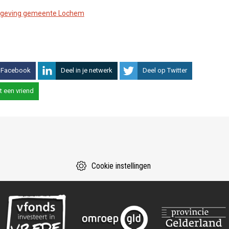
tgeving gemeente Lochem
 Facebook
Deel in je netwerk
Deel op Twitter
t een vriend
Cookie instellingen