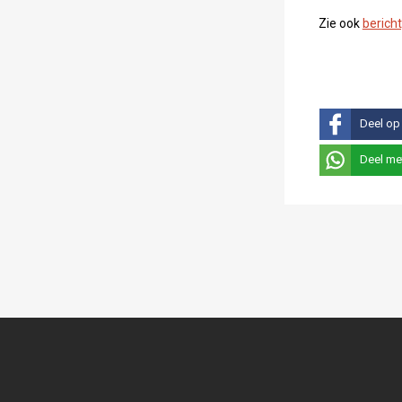
Zie ook
berich
Deel op
Deel me