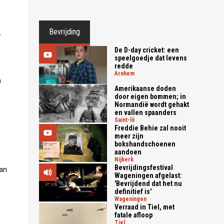
Bevrijding
r
De D-day cricket: een
speelgoedje dat levens
redde
arnhem
n
Amerikaanse doden
door eigen bommen; in
Normandië wordt gehakt
en vallen spaanders
saint-lô
Freddie Behie zal nooit
meer zijn
bokshandschoenen
aandoen
nijkerk
Bevrijdingsfestival
van
Wageningen afgelast:
'Bevrijdend dat het nu
definitief is'
wageningen
Verraad in Tiel, met
fatale afloop
tiel