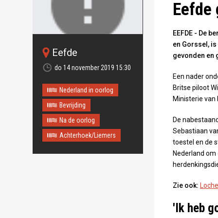
Eefde
EEFDE - De ber
en Gorssel, is
eefde
Oops!
gevonden en g
Something
do 14 november 2019 15:30
Een nader onde
went wrong.
Britse piloot Wi
Nederland in oorlog
Ministerie van
This page didn't load Google
Bevrijding
Maps correctly. See the
JavaScript console for
De nabestaande
Na de oorlog
technical details.
Sebastiaan va
Achterhoek/Liemers
toestel en de 
Nederland om d
herdenkingsdie
Zie ook:
Loche
'Ik heb g