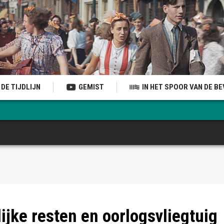
DE TIJDLIJN
GEMIST
IN HET SPOOR VAN DE B
elderland
elderland
elderland
lijke resten en oorlogsvliegtuig