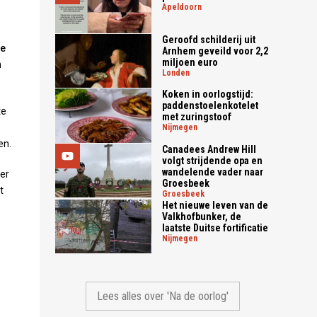
apeldoorn
Geroofd schilderij uit
de
Arnhem geveild voor 2,2
miljoen euro
n
londen
Koken in oorlogstijd:
paddenstoelenkotelet
te
met zuringstoof
nijmegen
en.
Canadees Andrew Hill
volgt strijdende opa en
wandelende vader naar
ter
Groesbeek
t
groesbeek
Het nieuwe leven van de
Valkhofbunker, de
laatste Duitse fortificatie
nijmegen
Lees alles over 'Na de oorlog'