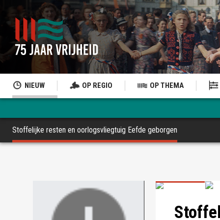
NIEUW
OP REGIO
OP THEMA
Stoffelijke resten en oorlogsvliegtuig Eefde geborgen
Foto: Omroep G
Foto: Omroep G
Foto: Omroep G
Stoffe