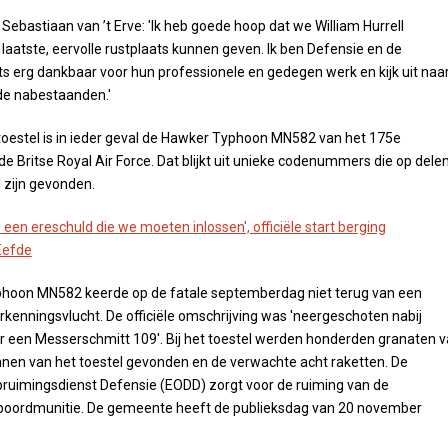
ebastiaan van ’t Erve: 'Ik heb goede hoop dat we William Hurrell
jn laatste, eervolle rustplaats kunnen geven. Ik ben Defensie en de
s erg dankbaar voor hun professionele en gedegen werk en kijk uit naa
de nabestaanden.'
oestel is in ieder geval de Hawker Typhoon MN582 van het 175e
e Britse Royal Air Force. Dat blijkt uit unieke codenummers die op dele
l zijn gevonden.
s een ereschuld die we moeten inlossen', officiële start berging
Eefde
hoon MN582 keerde op de fatale septemberdag niet terug van een
enningsvlucht. De officiële omschrijving was 'neergeschoten nabij
 een Messerschmitt 109'. Bij het toestel werden honderden granaten 
nen van het toestel gevonden en de verwachte acht raketten. De
ruimingsdienst Defensie (EODD) zorgt voor de ruiming van de
boordmunitie. De gemeente heeft de publieksdag van 20 november