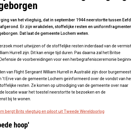
 geborgen
ging van het vliegtuig, dat in september 1944 neerstortte tussen Eef
 afgerond. Er zijn wrakdelen, stoffelijke resten en uniformfragmente
eborgen. Dat laat de gemeente Lochem weten.
rzoek moet uitwijzen of de stoffelijke resten inderdaad van de vermis
lliam Hurrell zijn. Dit kan enige tijd duren. Pas daarna zal het Britse
 Defensie de voorbereidingen voor een herbegrafenisceremonie beginn
n van Flight Sergeant William Hurrell in Australië zijn door burgemees
n 't Erve van de gemeente Lochem geïnformeerd over de vondst van he
stoffelijke resten. Ze komen op uitnodiging van de gemeente over naar
e locatie waar het toestel neerstortte te bezoeken en de
nst bij te wonen.
m bergt Brits vliegtuig en piloot uit Tweede Wereldoorlog
oede hoop'