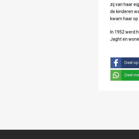
zij van haar ei
de kinderen wa
kwam haar op e
In 1952 werd he
Jaght en wone
Deel op
Deel me