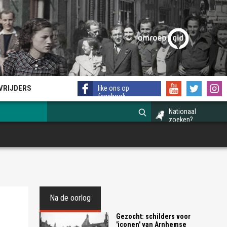
EVRIJDERS
like ons op
facebook
Nationaal
zoeken?
Na de oorlog
Gezocht: schilders voor
'iconen' van Arnhemse