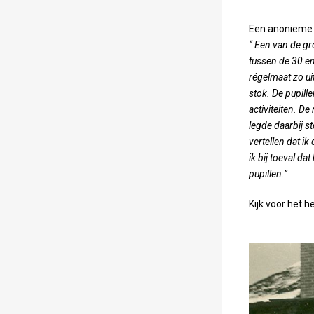
Een anonieme e
“ Een van de gr
tussen de 30 en
régelmaat zo ui
stok. De pupill
activiteiten. D
legde daarbij 
vertellen dat ik
ik bij toeval da
pupillen.”
Kijk voor het h