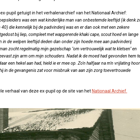
x-pupil getuigt in het verhalenarchief van het Nationaal Archief:
oepsleiders was een wat kinderlijke man van onbestemde leeftijd (ik denk z
 40) die kennelijk bij de padvinderij was en er dan ook met een zekere
tgedost bij liep, compleet met wapperende khaki cape, scout hoed en lange
en in de welpen leeftijd deden dan onder zijn hoede mee aan padvinderij
e man zocht regelmatig mijn gezelschap "om vertrouwelijk wat te kletsen" en
steevast zijn arm om mijn schouders. Nadat ik de moed had gevonden hem t
 daar een hekel aan had, hield ie er mee op. Zo'n halfjaar na m'n vrijlating hoo
t hij in de gevangenis zat voor misbruik van aan zijn zorg toevertrouwde
ele verhaal van deze ex-pupil op de site van het
Nationaal Archief.