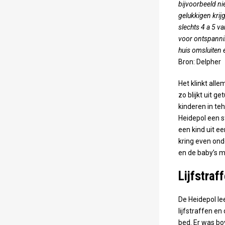
bijvoorbeeld ni
gelukkigen krij
slechts 4 a 5 v
voor ontspannin
huis omsluiten 
Bron: Delpher
Het klinkt alle
zo blijkt uit g
kinderen in te
Heidepol een s
een kind uit e
kring even ond
en de baby’s m
Lijfstraf
De Heidepol l
lijfstraffen e
bed. Er was bo