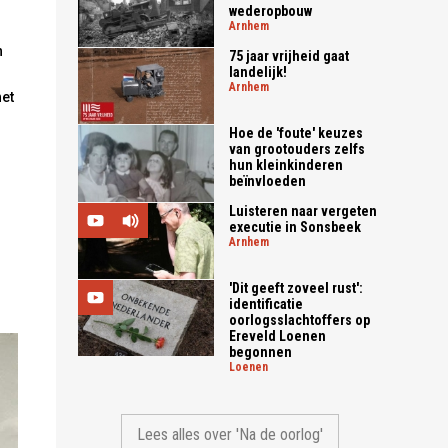
wederopbouw
arnhem
n
75 jaar vrijheid gaat
landelijk!
arnhem
het
Hoe de 'foute' keuzes
van grootouders zelfs
hun kleinkinderen
beïnvloeden
Luisteren naar vergeten
executie in Sonsbeek
arnhem
'Dit geeft zoveel rust':
identificatie
oorlogsslachtoffers op
Ereveld Loenen
begonnen
loenen
Lees alles over 'Na de oorlog'