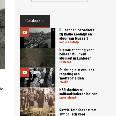
Collaboratie
Duizenden bezoekers
bij Radio Kootwijk en
Muur van Mussert
radio kootwijk
Nieuwe stichting voor
beheer Muur van
Mussert in Lunteren
lunteren
Stichting eist excuses
regering aan
'moffenmeiden'
zwolle
ie
NSB-dochter wil
kalifaatkinderen helpen
duivendrecht
Razzia-foto Steenstraat
symbolisch voor