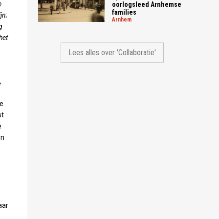
e
oorlogsleed Arnhemse
families
jn;
arnhem
g
het
Lees alles over 'Collaboratie'
,
De
st
e
en
aar