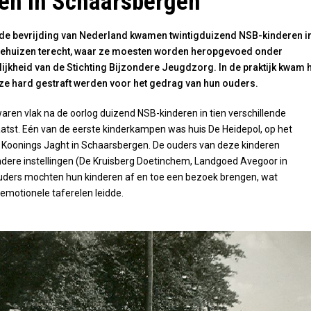
en in Schaarsbergen
e bevrijding van Nederland kwamen twintigduizend NSB-kinderen i
ehuizen terecht, waar ze moesten worden heropgevoed onder
ijkheid van de Stichting Bijzondere Jeugdzorg. In de praktijk kwam 
 ze hard gestraft werden voor het gedrag van hun ouders.
waren vlak na de oorlog duizend NSB-kinderen in tien verschillende
atst. Eén van de eerste kinderkampen was huis De Heidepol, op het
t Koonings Jaght in Schaarsbergen. De ouders van deze kinderen
ndere instellingen (De Kruisberg Doetinchem, Landgoed Avegoor in
ouders mochten hun kinderen af en toe een bezoek brengen, wat
 emotionele taferelen leidde.