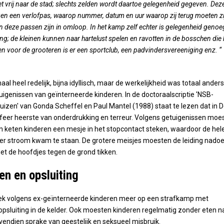
et vrij naar de stad; slechts zelden wordt daartoe gelegenheid gegeven. Dez
gen een verlofpas, waarop nummer, datum en uur waarop zij terug moeten zi
an deze passen zijn in omloop. In het kamp zelf echter is gelegenheid genoe
g; de kleinen kunnen naar hartelust spelen en ravotten in de bosschen die 
en voor de grooteren is er een sportclub, een padvindersvereeniging enz. “
maal heel redelijk, bijna idyllisch, maar de werkelijkheid was totaal anders
etuigenissen van geïnterneerde kinderen. In de doctoraalscriptie 'NSB-
huizen' van Gonda Scheffel en Paul Mantel (1988) staat te lezen dat in 
feer heerste van onderdrukking en terreur. Volgens getuigenissen moe
en keten kinderen een mesje in het stopcontact steken, waardoor de hel
er stroom kwam te staan. De grotere meisjes moesten de leiding nado
et de hoofdjes tegen de grond tikken.
fen en opsluiting
eek volgens ex-geïnterneerde kinderen meer op een strafkamp met
n opsluiting in de kelder. Ook moesten kinderen regelmatig zonder eten n
vendien sprake van geestelijk en seksueel misbruik.