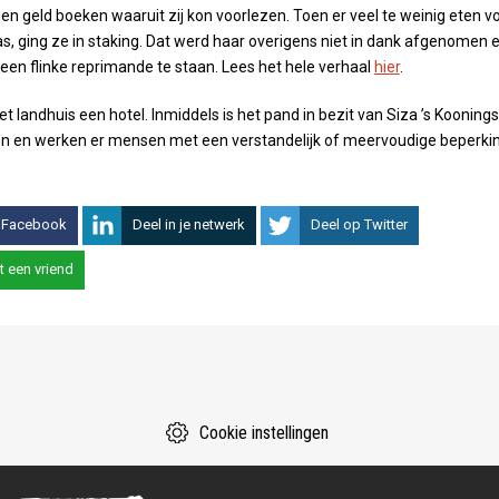
gen geld boeken waaruit zij kon voorlezen. Toen er veel te weinig eten v
s, ging ze in staking. Dat werd haar overigens niet in dank afgenomen 
en flinke reprimande te staan. Lees het hele verhaal
hier
.
t landhuis een hotel. Inmiddels is het pand in bezit van Siza ’s Koonings
n en werken er mensen met een verstandelijk of meervoudige beperkin
 Facebook
Deel in je netwerk
Deel op Twitter
t een vriend
Cookie instellingen