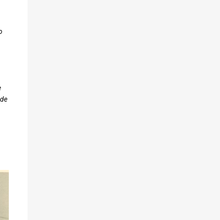
o
e
rde