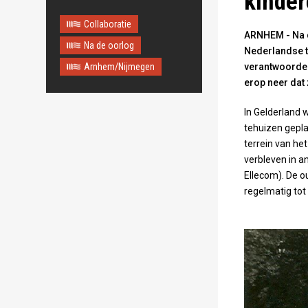
kinder
Collaboratie
ARNHEM - Na d
Na de oorlog
Nederlandse t
Arnhem/Nijmegen
verantwoordel
erop neer dat
In Gelderland 
tehuizen gepla
terrein van he
verbleven in a
Ellecom). De 
regelmatig tot