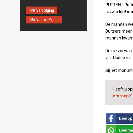
PUTTEN - Putte
Vervolging
razzia 659 ma
Veluwe/Vallei
De mannen wer
Duitsers meer 
mannen kwamen
De razzia was 
vier Duitse mil
Bij het monum
Heeft u op
omroep@g
Deel op
Deel me