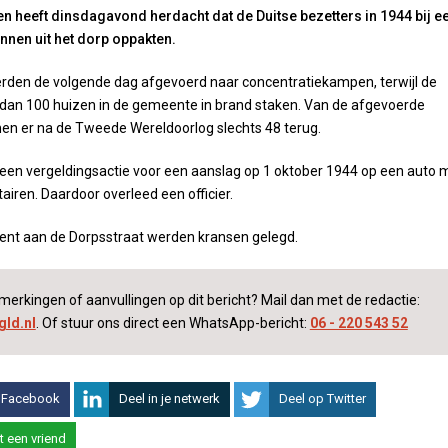
n heeft dinsdagavond herdacht dat de Duitse bezetters in 1944 bij e
nnen uit het dorp oppakten.
den de volgende dag afgevoerd naar concentratiekampen, terwijl de
dan 100 huizen in de gemeente in brand staken. Van de afgevoerde
 er na de Tweede Wereldoorlog slechts 48 terug.
een vergeldingsactie voor een aanslag op 1 oktober 1944 op een auto 
itairen. Daardoor overleed een officier.
ent aan de Dorpsstraat werden kransen gelegd.
merkingen of aanvullingen op dit bericht? Mail dan met de redactie:
ld.nl
. Of stuur ons direct een WhatsApp-bericht:
06 - 220 543 52
 Facebook
Deel in je netwerk
Deel op Twitter
t een vriend