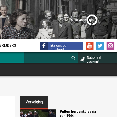
EVRIJDERS
like ons op
facebook
Nationaal
zoeken?
Vervolging
Putten herdenkt razzia
van 1944