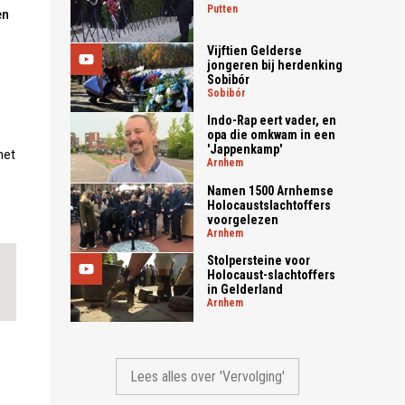
putten
en
Vijftien Gelderse
jongeren bij herdenking
Sobibór
sobibór
Indo-Rap eert vader, en
opa die omkwam in een
'Jappenkamp'
met
arnhem
Namen 1500 Arnhemse
Holocaustslachtoffers
voorgelezen
arnhem
Stolpersteine voor
Holocaust-slachtoffers
in Gelderland
arnhem
Lees alles over 'Vervolging'