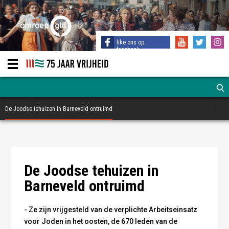
like ons op
facebook
De Joodse tehuizen in Barneveld ontruimd
Kasteel de Schaffelaar, Joods Tehuis Barneveld -
Kasteel de Schaffelaar, Joods Tehuis Barneveld -
Gemeentearchief Barneveld
Gemeentearchief Barneveld
Kasteel de Schaffelaar - Gemeentearchief Barneveld
De Joodse tehuizen in
Barneveld ontruimd
- Ze zijn vrijgesteld van de verplichte Arbeitseinsatz
voor Joden in het oosten, de 670 leden van de