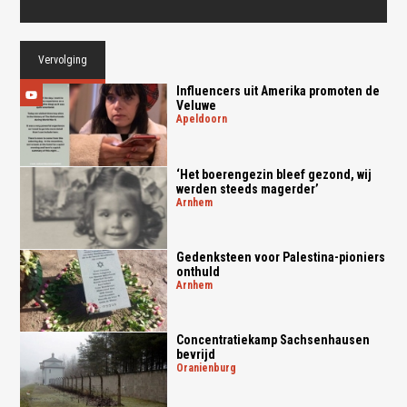
Vervolging
Influencers uit Amerika promoten de
Veluwe
apeldoorn
‘Het boerengezin bleef gezond, wij
werden steeds magerder’
arnhem
Gedenksteen voor Palestina-pioniers
onthuld
arnhem
Concentratiekamp Sachsenhausen
bevrijd
oranienburg