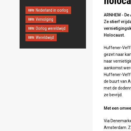
holoca
Nederland in oorlog
ARNHEM - De A
Vervolging
Ze stierf vrij
Oorlog wereldwijd
vernietigings
Holocaust.
Wereldwijd
Huffener-Veffe
gezet naar kam
naar vernietig
aankomst werd
Huffener-Veffe
de buurt van 
met de dodenma
ze bevrijd.
Met een omwe
Via Denemarke
Amsterdam. Ze 