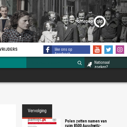
EVRIJDERS
like ons op
facebook
Nationaal
zoeken?
Vervolging
Polen zetten namen van
ruim 8500 Auschwitz-