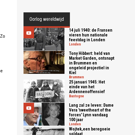
Oorlog wereldwijd
14 juli 1940: de Fransen
vieren hun nationale
 Zo
feestdag in Londen
londen
Tony Hibbert: held van
Market Garden, ontsnapt
in Brummen en
ongeleid projectiel in
je
Kiel
brummen
25 januari 1945: Het
einde van het
Ardennenoffensief
bastogne
Lang zal ze leven: Dame
Vera 'sweetheart of the
forces' Lynn vandaag
100 jaar
londen
Wojtek,een beregoeie
soldaat