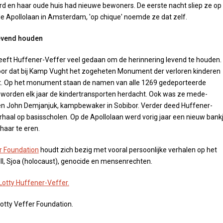
 en haar oude huis had nieuwe bewoners. De eerste nacht sliep ze op
de Apollolaan in Amsterdam, 'op chique' noemde ze dat zelf.
evend houden
eeft Huffener-Veffer veel gedaan om de herinnering levend te houden.
oor dat bij Kamp Vught het zogeheten Monument der verloren kinderen
t. Op het monument staan de namen van alle 1269 gedeporteerde
 worden elk jaar de kindertransporten herdacht. Ook was ze mede-
en John Demjanjuk, kampbewaker in Sobibor. Verder deed Huffener-
rhaal op basisscholen. Op de Apollolaan werd vorig jaar een nieuw bank
aar te eren.
r Foundation
houdt zich bezig met vooral persoonlijke verhalen op het
I, Sjoa (holocaust), genocide en mensenrechten.
Lotty Huffener-Veffer.
otty Veffer Foundation.