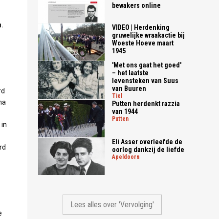
bewakers online
n.
VIDEO | Herdenking
gruwelijke wraakactie bij
Woeste Hoeve maart
1945
'Met ons gaat het goed'
– het laatste
levensteken van Suus
van Buuren
rd
tiel
na
Putten herdenkt razzia
van 1944
putten
 in
Eli Asser overleefde de
rd
oorlog dankzij de liefde
apeldoorn
Lees alles over 'Vervolging'
e