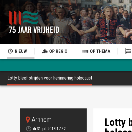
NIEUW
OP REGIO
OP THEMA
Lotty bleef strijden voor herinnering holocaust
Lotty Veffer (fo
arnhem
Lotty 
di 31 juli 2018 17:32