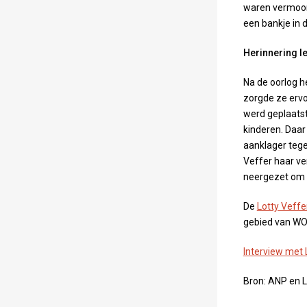
waren vermoord
een bankje in 
Herinnering l
Na de oorlog h
zorgde ze erv
werd geplaats
kinderen. Daar
aanklager teg
Veffer haar ve
neergezet om h
De
Lotty Veffe
gebied van WOI
Interview met 
Bron: ANP en L