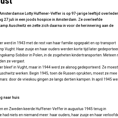
ust
msterdamse Lotty Huffener-Veffer is op 97-jarige leeftijd overlede
dag 27 juli in een joods hospice in Amsterdam. Ze overleefde
kamp Auschwitz en zette zich daarna in voor de herinnering aan de
r werd in 1943 met de rest van haar familie opgepakt en op transport
p Vught. Haar zusje en haar ouders werden korte tijd later gedeportee
ingskamp Sobibor in Polen, in de zogeheten kindertransporten. Meteen 
en ze vergast.
r bleef in Vught, maar in 1944 werd ze alsnog gedeporteerd. Ze moest
Auschwitz werken. Begin 1945, toen de Russen oprukten, moest ze mee
rs: door de vrieskou gingen ze langs dertien kampen. In april 1945 we
g naar huis
n en Zweden keerde Huffener-Veffer in augustus 1945 terug in
had niets en niemand meer: haar ouders, haar zusje en haar verloofd