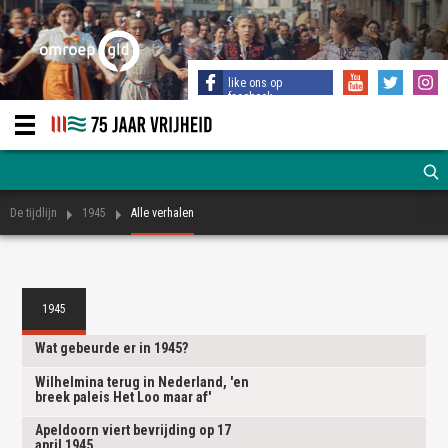
like ons op
facebook
De tijdlijn
1945
Alle verhalen
1945
Wat gebeurde er in 1945?
Wilhelmina terug in Nederland, 'en
breek paleis Het Loo maar af'
Apeldoorn viert bevrijding op 17
april 1945