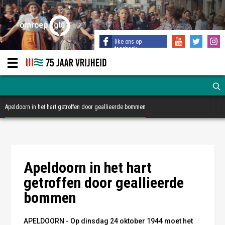
like ons op
facebook
Apeldoorn in het hart getroffen door geallieerde bommen
Het Rooms Katholieke Ziekenhuis - CODA Archief
Het Rooms Katholieke Ziekenhuis - CODA Archief
Schade aan het station - CODA Archief, H. Stokhuyzen
Apeldoorn in het hart
getroffen door geallieerde
bommen
APELDOORN - Op dinsdag 24 oktober 1944 moet het