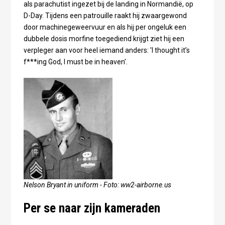
als parachutist ingezet bij de landing in Normandië, op
D-Day. Tijdens een patrouille raakt hij zwaargewond
door machinegeweervuur en als hij per ongeluk een
dubbele dosis morfine toegediend krijgt ziet hij een
verpleger aan voor heel iemand anders: 'I thought it’s
f***ing God, I must be in heaven'.
Nelson Bryant in uniform - Foto: ww2-airborne.us
Per se naar zijn kameraden