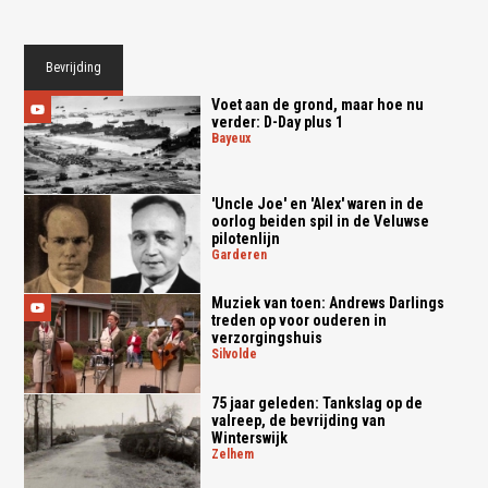
Bevrijding
Voet aan de grond, maar hoe nu
verder: D-Day plus 1
bayeux
'Uncle Joe' en 'Alex' waren in de
oorlog beiden spil in de Veluwse
pilotenlijn
garderen
Muziek van toen: Andrews Darlings
treden op voor ouderen in
verzorgingshuis
silvolde
75 jaar geleden: Tankslag op de
valreep, de bevrijding van
Winterswijk
zelhem