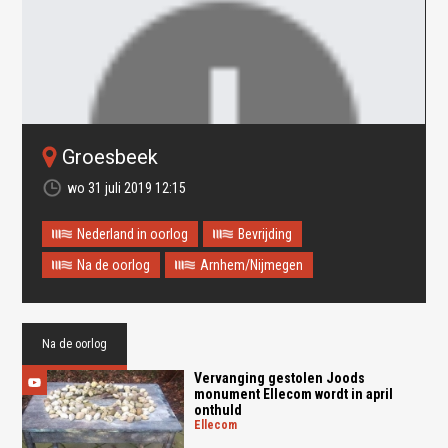
groesbeek
wo 31 juli 2019 12:15
Nederland in oorlog
Bevrijding
Na de oorlog
Arnhem/Nijmegen
Oops! Something went
wrong.
Na de oorlog
Vervanging gestolen Joods
This page didn't load Google Maps correctly. See the
monument Ellecom wordt in april
JavaScript console for technical details.
onthuld
ellecom