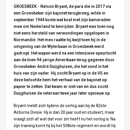
GROESBEEK - Nelson Bryant, de para die in 2017 via
een Groesbeker zijn bajonet terugkreeg, wilde in
september 1944 koste wat kost met zijn kameraden
mee om Nederland te bevrijden. Bryant was toen nog
niet eens hersteld van verwondingen opgelopen in
Normandië. Het mes raakte hij kwijt toen hij in de
omgeving van de Wylerbaan in Groesbeek werd
gedropt. Het wapen werd na een intensieve speurtocht
aan de toen 94-jarige Amerikaan terug gegeven door
Groesbeker André Duijghuisen, die het vond in het
huis van zijn vader. Hij zocht Bryant op in de VS en
deze beloofde hem het verhaal van de bajonet op
papier te zetten. Dat kwam er niet van en dus zocht
Duijghuisen de veteraan twee jaar later opnieuw op.
Bryant meldt zich tijdens de oorlog aan bij de 82ste
Airborne Divisie. Hij is dan 20 jaar oud en studeert, maar
vraagt zich af wat dat voor zin heeft nu het oorlog is. Na
zijn training komt hij bij het 508ste regiment en wordt hij