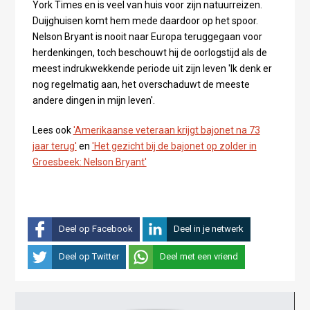
York Times en is veel van huis voor zijn natuurreizen.
Duijghuisen komt hem mede daardoor op het spoor.
Nelson Bryant is nooit naar Europa teruggegaan voor
herdenkingen, toch beschouwt hij de oorlogstijd als de
meest indrukwekkende periode uit zijn leven 'Ik denk er
nog regelmatig aan, het overschaduwt de meeste
andere dingen in mijn leven'.
Lees ook
'Amerikaanse veteraan krijgt bajonet na 73
jaar terug'
en
'Het gezicht bij de bajonet op zolder in
Groesbeek: Nelson Bryant'
Deel op Facebook
Deel in je netwerk
Deel op Twitter
Deel met een vriend