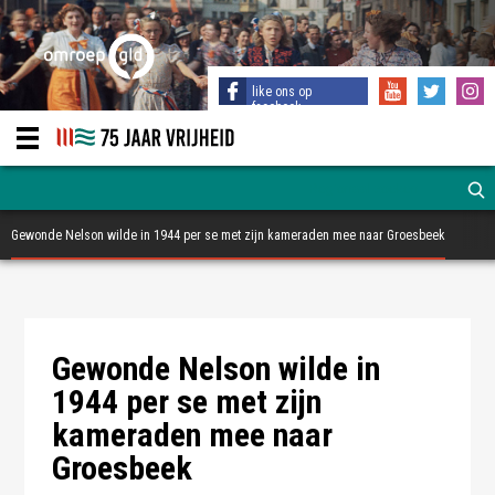
like ons op
facebook
Gewonde Nelson wilde in 1944 per se met zijn kameraden mee naar Groesbeek
Nelson Bryant thuis mei 2019 - Afbeelding André Duijghuisen
Nelson Bryant thuis mei 2019 - Afbeelding André Duijghuisen
t
Bajonetschede met naam Bryant - Foto André Duijghuisen
Gewonde Nelson wilde in
1944 per se met zijn
kameraden mee naar
Groesbeek