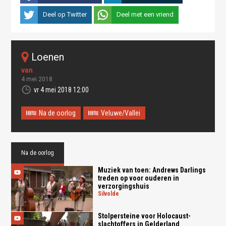
Deel op Twitter
Deel met een vriend
loenen
4 mei 2018
vr 4 mei 2018 12:00
Na de oorlog
Veluwe/Vallei
Na de oorlog
Muziek van toen: Andrews Darlings
treden op voor ouderen in
verzorgingshuis
silvolde
Stolpersteine voor Holocaust-
slachtoffers in Gelderland