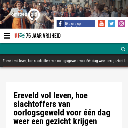
like ons op
facebook
Ereveld vol leven, hoe slachtoffers van oorlogsgeweld voor één dag weer een gezicht kr
Foto: Omroep Gelderland
Foto: Omroep Gelderland
Foto: Omroep Gelderland
Ereveld vol leven, hoe
slachtoffers van
oorlogsgeweld voor één dag
weer een gezicht krijgen