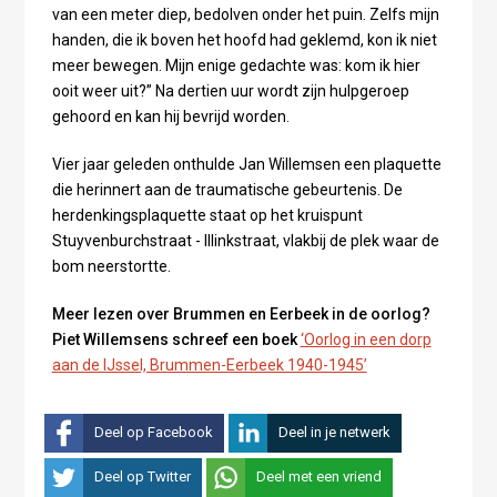
van een meter diep, bedolven onder het puin. Zelfs mijn
handen, die ik boven het hoofd had geklemd, kon ik niet
meer bewegen. Mijn enige gedachte was: kom ik hier
ooit weer uit?” Na dertien uur wordt zijn hulpgeroep
gehoord en kan hij bevrijd worden.
Vier jaar geleden onthulde Jan Willemsen een plaquette
die herinnert aan de traumatische gebeurtenis. De
herdenkingsplaquette staat op het kruispunt
Stuyvenburchstraat - Illinkstraat, vlakbij de plek waar de
bom neerstortte.
Meer lezen over Brummen en Eerbeek in de oorlog?
Piet Willemsens schreef een boek
‘Oorlog in een dorp
aan de IJssel, Brummen-Eerbeek 1940-1945’
Deel op Facebook
Deel in je netwerk
Deel op Twitter
Deel met een vriend