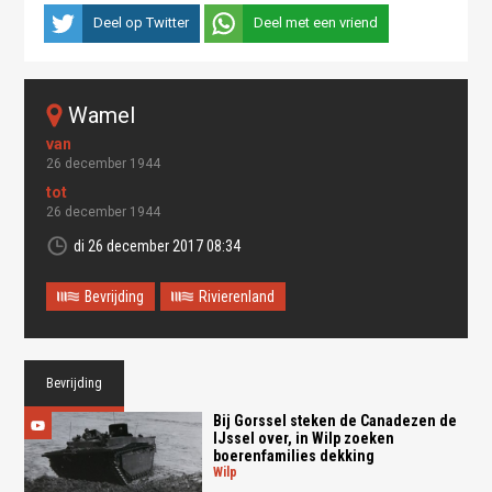
Deel op Twitter
Deel met een vriend
wamel
26 december 1944
26 december 1944
di 26 december 2017 08:34
Bevrijding
Rivierenland
Bevrijding
Bij Gorssel steken de Canadezen de
IJssel over, in Wilp zoeken
boerenfamilies dekking
wilp