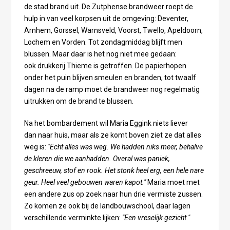
de stad brand uit. De Zutphense brandweer roept de
hulp in van veel korpsen uit de omgeving: Deventer,
Arnhem, Gorssel, Warnsveld, Voorst, Twello, Apeldoorn,
Lochem en Vorden. Tot zondagmiddag blijft men
blussen. Maar daar is het nog niet mee gedaan:
ook drukkerij Thieme is getroffen. De papierhopen
onder het puin blijven smeulen en branden, tot twaalf
dagen na de ramp moet de brandweer nog regelmatig
uitrukken om de brand te blussen.
Na het bombardement wil Maria Eggink niets liever
dan naar huis, maar als ze komt boven ziet ze dat alles
weg is:
"Echt alles was weg. We hadden niks meer, behalve
de kleren die we aanhadden. Overal was paniek,
geschreeuw, stof en rook. Het stonk heel erg, een hele nare
geur. Heel veel gebouwen waren kapot."
Maria moet met
een andere zus op zoek naar hun drie vermiste zussen.
Zo komen ze ook bij de landbouwschool, daar lagen
verschillende verminkte lijken:
"Een vreselijk gezicht."