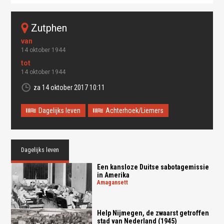
zutphen
14 oktober 1944
14 oktober 1944
za 14 oktober 2017 10:11
Dagelijks leven
Achterhoek/Liemers
Dagelijks leven
Een kansloze Duitse sabotagemissie
in Amerika
amagansett
Help Nijmegen, de zwaarst getroffen
stad van Nederland (1945)