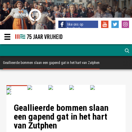
like ons op
facebook
Geallieerde bommen slaan een gapend gat in het hart van Zutphen
Op zoek naar slachtoffers in de puinhopen - Stedelijk Museum
Op zoek naar slachtoffers in de puinhopen - Stedelijk Museum
Zutphen
Zutphen
De puinhopen na de ramp - Stedelijk Museum Zutphen
Geallieerde bommen slaan
een gapend gat in het hart
van Zutphen