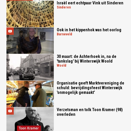
Israël eert echtpaar Vink uit Sinderen
sinderen
Ook in het kippenhok was het oorlog
barneveld
30 maart: de Achterhoek in, na de
'tankslag' bij Winterswijk Woold
woold
Organisatie geeft Marktvereniging de
schuld: bevrijdingsfeest Winterswijk
'onmogelijk gemaakt'
Verzetsman en tolk Toon Kramer (98)
overleden