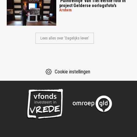
'Puintreintje' van Tiel eerste foto in
project Gelderse oorlogsfoto's
arnhem
Lees alles over 'Dagelijks leven'
Cookie instellingen