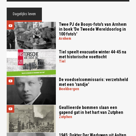
Dagelijks leven
Twee PJ de Booys-foto's van Arnhem
in boek 'De Tweede Wereldoorlog in
100 foto's'
arnhem
Tiel speelt evacuatie winter 44-45 na
met historische voettocht
tiel
De voedselcommissaris: verzetsheld
met een 'randje'
beekbergen
Geallieerde bommen slaan een
gapend gat in het hart van Zutphen
zutphen
1945: Dokter Der Weduwen uit Aalten