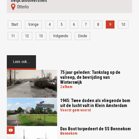
helpt biodiversiteit
otterlo
Start
Vorige
4
5
6
7
8
9
10
11
12
13
Volgende
Einde
Lees ook...
75 jaar geleden: Tankslag op de
valreep, de bevrijding van
Winterswijk
zelhem
1945: Twee doden als vliegende bom
uit de lucht valt in Klein Amsterdam
voorst gem voorst
Das Boot torpedeert de SS Bennekom
bennekom