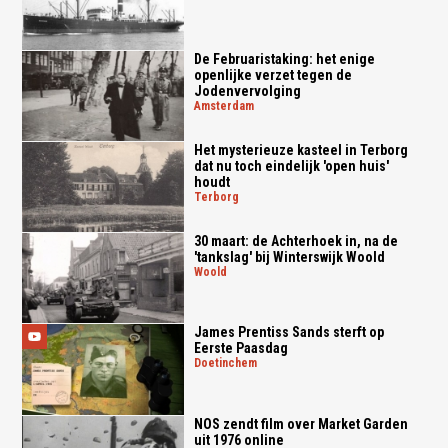
De Februaristaking: het enige
openlijke verzet tegen de
Jodenvervolging
amsterdam
Het mysterieuze kasteel in Terborg
dat nu toch eindelijk 'open huis'
houdt
terborg
30 maart: de Achterhoek in, na de
'tankslag' bij Winterswijk Woold
woold
James Prentiss Sands sterft op
Eerste Paasdag
doetinchem
NOS zendt film over Market Garden
uit 1976 online