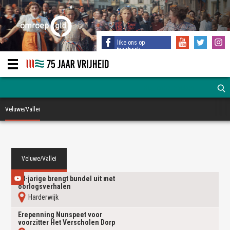
like ons op
facebook
Veluwe/Vallei
Veluwe/Vallei
88-jarige brengt bundel uit met
oorlogsverhalen
harderwijk
Erepenning Nunspeet voor
voorzitter Het Verscholen Dorp