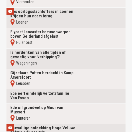
vierhouten
Zes oorlogsslachtoffers in Loenen
krijgen hun naam terug
loenen
Flypast Lancaster bommenwerper
boven Gelderland afgelast
hulshorst
Is herdenken van alle tijden of
gevoelig voor 'verhipping'?
wageningen
Gijzelaars Putten herdacht in Kamp
Amersfoort
leusden
Epe eert eindelijk verzetsfamilie
Van Essen
Ede wil grondwet op Muur van
Mussert
lunteren
Toevallige ontdekking Hoge Veluwe