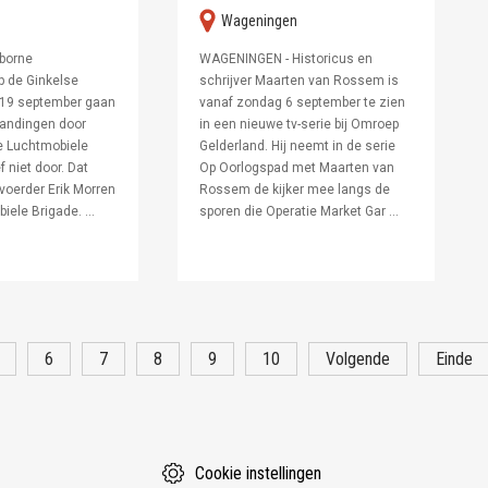
wageningen
rborne
WAGENINGEN - Historicus en
p de Ginkelse
schrijver Maarten van Rossem is
 19 september gaan
vanaf zondag 6 september te zien
landingen door
in een nieuwe tv-serie bij Omroep
de Luchtmobiele
Gelderland. Hij neemt in de serie
f niet door. Dat
Op Oorlogspad met Maarten van
voerder Erik Morren
Rossem de kijker mee langs de
ele Brigade. ...
sporen die Operatie Market Gar ...
6
7
8
9
10
Volgende
Einde
Cookie instellingen