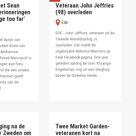
et Sean
Veteraan John Jeffries
erinneringen
(98) overleden
ge too far'
ede
EDE - John Jeffries, veteraan uit de
Tweede Wereldoorlog, is
t bijzijn van
overleden. Dat meldt de
ubert Bruls van
organisatie Airborne Memoirs op
e Arnhemse
haar Facebook-pagina. Drie jaar
Ahmed Marcouch is
geleden sprong de toen 95-jarige
egen een foto-
Engelsman nog uit een vliegtuig
nd die een unieke
boven de Ginkelse Heide. ...
schermen geeft
ames van de
 ...
ging na de
Twee Market Garden-
ar Zweden om
veteranen kort na