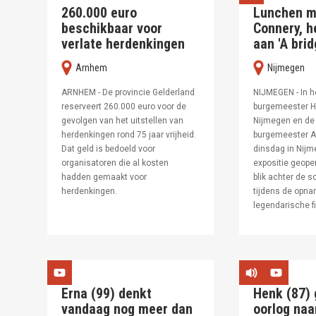
260.000 euro
Lunchen m
beschikbaar voor
Connery, h
verlate herdenkingen
aan 'A brid
arnhem
nijmegen
ARNHEM - De provincie Gelderland
NIJMEGEN - In he
reserveert 260.000 euro voor de
burgemeester H
gevolgen van het uitstellen van
Nijmegen en d
herdenkingen rond 75 jaar vrijheid.
burgemeester 
Dat geld is bedoeld voor
dinsdag in Nijm
organisatoren die al kosten
expositie geope
hadden gemaakt voor
blik achter de 
herdenkingen.
tijdens de opn
legendarische fil
Erna (99) denkt
Henk (87) 
vandaag nog meer dan
oorlog na