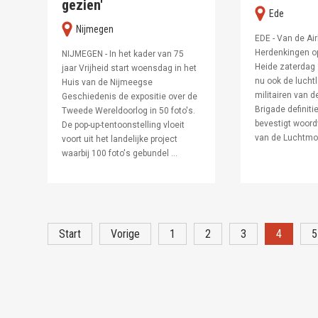
gezien'
ede
nijmegen
EDE - Van de Ai
Herdenkingen o
NIJMEGEN - In het kader van 75
Heide zaterdag
jaar Vrijheid start woensdag in het
nu ook de lucht
Huis van de Nijmeegse
militairen van 
Geschiedenis de expositie over de
Brigade definitie
Tweede Wereldoorlog in 50 foto's.
bevestigt woord
De pop-up-tentoonstelling vloeit
van de Luchtmobi
voort uit het landelijke project
waarbij 100 foto's gebundel ...
Start
Vorige
1
2
3
4
5