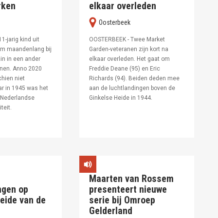
rken
elkaar overleden
oosterbeek
-jarig kind uit
OOSTERBEEK - Twee Market
m maandenlang bij
Garden-veteranen zijn kort na
in in een ander
elkaar overleden. Het gaat om
onen. Anno 2020
Freddie Deane (95) en Eric
chien niet
Richards (94). Beiden deden mee
ar in 1945 was het
aan de luchtlandingen boven de
 Nederlandse
Ginkelse Heide in 1944.
teit.
Maarten van Rossem
ngen op
presenteert nieuwe
eide van de
serie bij Omroep
Gelderland