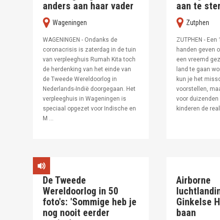
anders aan haar vader
aan te ste
wageningen
zutphen
WAGENINGEN - Ondanks de
ZUTPHEN - Een 11
coronacrisis is zaterdag in de tuin
handen geven o
van verpleeghuis Rumah Kita toch
een vreemd gez
de herdenking van het einde van
land te gaan w
de Tweede Wereldoorlog in
kun je het miss
Nederlands-Indië doorgegaan. Het
voorstellen, ma
verpleeghuis in Wageningen is
voor duizenden
speciaal opgezet voor Indische en
kinderen de reali
M ...
De Tweede
Airborne
Wereldoorlog in 50
luchtlandi
foto's: 'Sommige heb je
Ginkelse H
nog nooit eerder
baan