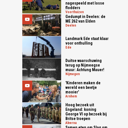
nagespeeld met losse
flodders
voorthuizen
Gedumpt in Deelen: de
ME 262 van Elden
deelen
Landmark Ede staat klaar
voor onthulling
ede
Duitse waarschuwing
terug op Nijmeegse
muur: Achtung Mauer!
nijmegen
'Kinderen maken de
wereld een beetje
mooier'
arnhem
Hoog bezoek uit
Engeland: koning
George VI op bezoek bij
Britse troepen
alverna
Samen eten om Slag om