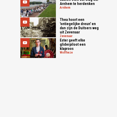
Arnhem te herdenken
arnhem
Thea hoort een
'ontiegelijke dreun' en
dan zijn de Duitsers weg
uit Zevenaar
zevenaar
Ester geeft elke
gliderpiloot een
klaproos
wolfheze